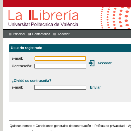
Principal
Contáctenos
Acceder
Usuario registrado
e-mail:
Contraseña:
¿Olvidó su contraseña?
e-mail:
Quienes somos
::
Condiciones generales de contratación
::
Política de privacidad
::
A