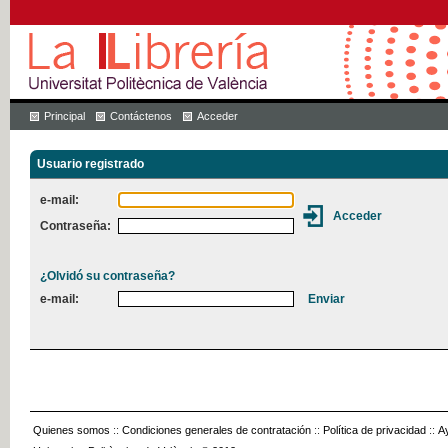
Principal
Contáctenos
Acceder
Usuario registrado
e-mail:
Contraseña:
¿Olvidó su contraseña?
e-mail:
Quienes somos
::
Condiciones generales de contratación
::
Política de privacidad
::
A