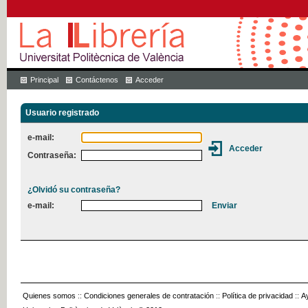
Principal
Contáctenos
Acceder
Usuario registrado
e-mail:
Contraseña:
¿Olvidó su contraseña?
e-mail:
Quienes somos
::
Condiciones generales de contratación
::
Política de privacidad
::
A