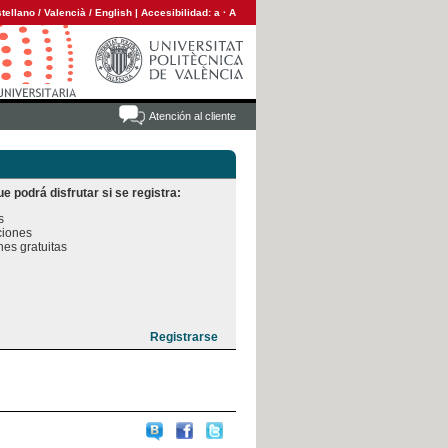
tellano
/
Valencià
/
English
|
Accesibilidad:
a
·
A
Atención al cliente
e podrá disfrutar si se registra:


iones

es gratuitas
