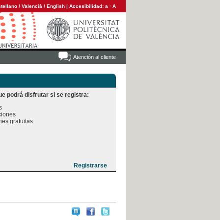
tellano
/
Valencià
/
English
|
Accesibilidad:
a
·
A
Atención al cliente
e podrá disfrutar si se registra:


iones

es gratuitas
