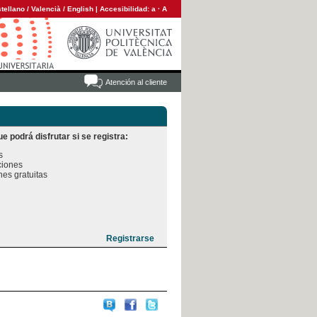
tellano
/
Valencià
/
English
|
Accesibilidad:
a
·
A
Atención al cliente
e podrá disfrutar si se registra:


iones

es gratuitas
