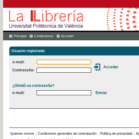
Principal
Contáctenos
Acceder
Usuario registrado
e-mail:
Contraseña:
¿Olvidó su contraseña?
e-mail:
Quienes somos
::
Condiciones generales de contratación
::
Política de privacidad
::
A