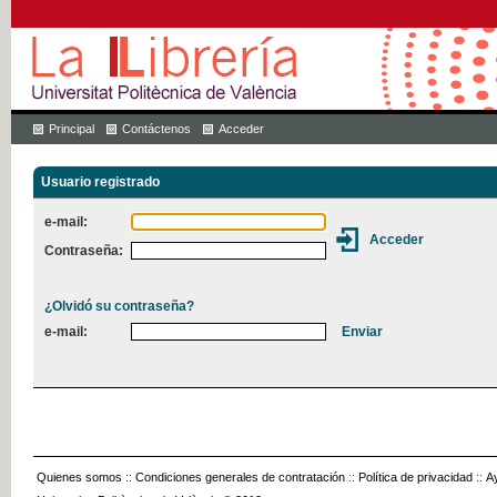
Principal
Contáctenos
Acceder
Usuario registrado
e-mail:
Contraseña:
¿Olvidó su contraseña?
e-mail:
Quienes somos
::
Condiciones generales de contratación
::
Política de privacidad
::
A