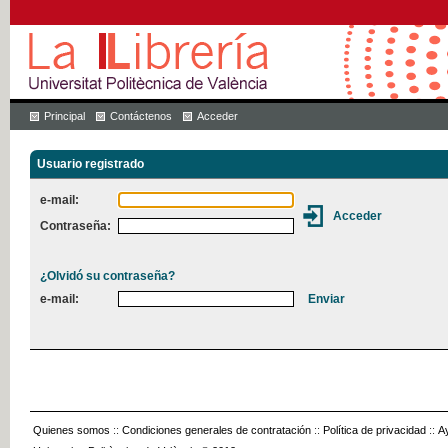
Principal
Contáctenos
Acceder
Usuario registrado
e-mail:
Contraseña:
¿Olvidó su contraseña?
e-mail:
Quienes somos
::
Condiciones generales de contratación
::
Política de privacidad
::
A