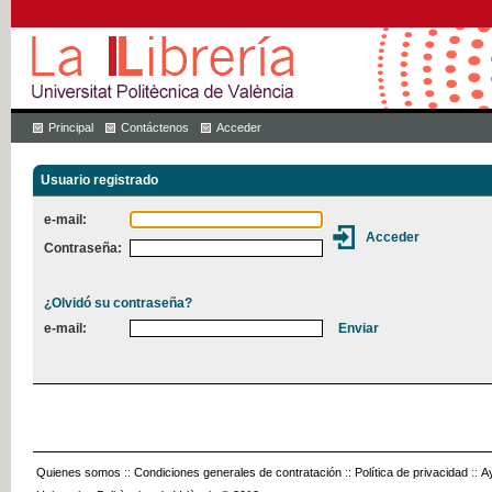
Principal
Contáctenos
Acceder
Usuario registrado
e-mail:
Contraseña:
¿Olvidó su contraseña?
e-mail:
Quienes somos
::
Condiciones generales de contratación
::
Política de privacidad
::
A