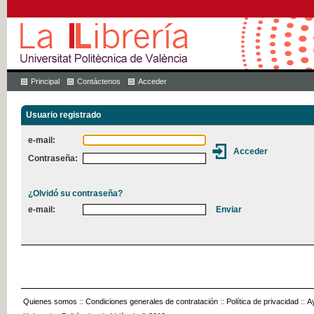
Principal
Contáctenos
Acceder
Usuario registrado
e-mail:
Contraseña:
¿Olvidó su contraseña?
e-mail:
Quienes somos
::
Condiciones generales de contratación
::
Política de privacidad
::
A