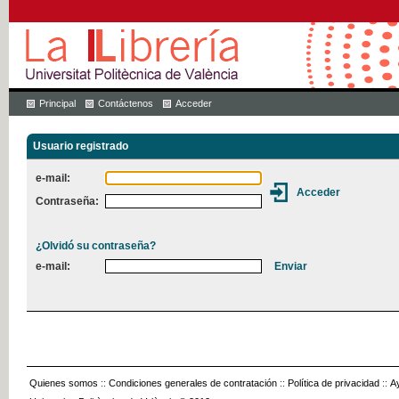
Principal
Contáctenos
Acceder
Usuario registrado
e-mail:
Contraseña:
¿Olvidó su contraseña?
e-mail:
Quienes somos
::
Condiciones generales de contratación
::
Política de privacidad
::
A