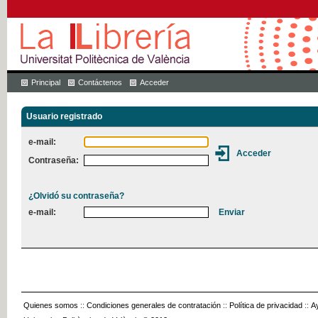
Principal
Contáctenos
Acceder
Usuario registrado
e-mail:
Contraseña:
¿Olvidó su contraseña?
e-mail:
Quienes somos
::
Condiciones generales de contratación
::
Política de privacidad
::
A