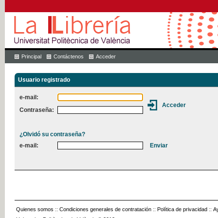
Principal
Contáctenos
Acceder
Usuario registrado
e-mail:
Contraseña:
¿Olvidó su contraseña?
e-mail:
Quienes somos
::
Condiciones generales de contratación
::
Política de privacidad
::
A