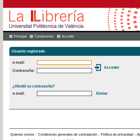
Principal
Contáctenos
Acceder
Usuario registrado
e-mail:
Contraseña:
¿Olvidó su contraseña?
e-mail:
Quienes somos
::
Condiciones generales de contratación
::
Política de privacidad
::
A