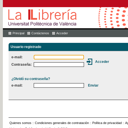
Principal
Contáctenos
Acceder
Usuario registrado
e-mail:
Contraseña:
¿Olvidó su contraseña?
e-mail:
Quienes somos
::
Condiciones generales de contratación
::
Política de privacidad
::
A