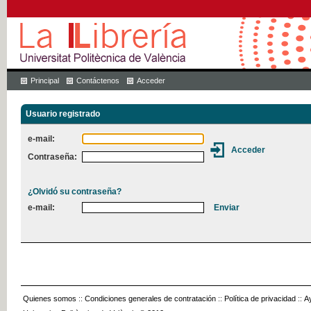
Principal
Contáctenos
Acceder
Usuario registrado
e-mail:
Contraseña:
¿Olvidó su contraseña?
e-mail:
Quienes somos
::
Condiciones generales de contratación
::
Política de privacidad
::
A