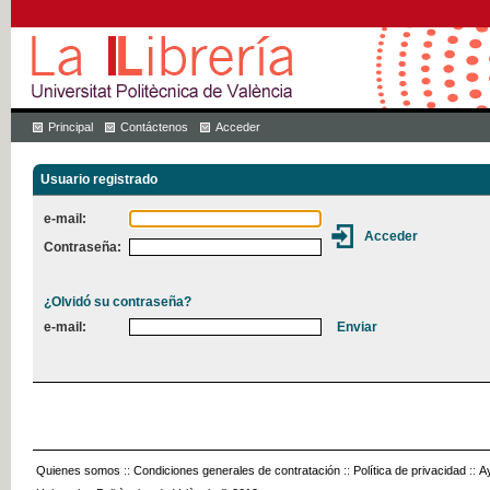
Principal
Contáctenos
Acceder
Usuario registrado
e-mail:
Contraseña:
¿Olvidó su contraseña?
e-mail:
Quienes somos
::
Condiciones generales de contratación
::
Política de privacidad
::
A