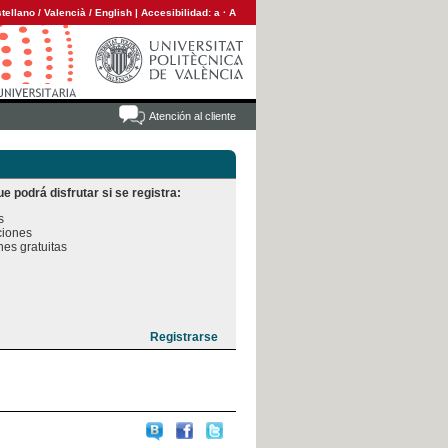
tellano
/
Valencià
/
English
|
Accesibilidad:
a
·
A
Atención al cliente
e podrá disfrutar si se registra:


iones

es gratuitas
