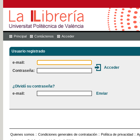
Principal
Contáctenos
Acceder
Usuario registrado
e-mail:
Contraseña:
¿Olvidó su contraseña?
e-mail:
Quienes somos
::
Condiciones generales de contratación
::
Política de privacidad
::
A