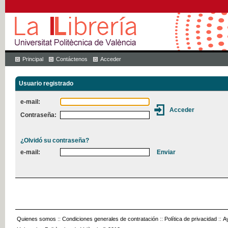
Principal
Contáctenos
Acceder
Usuario registrado
e-mail:
Contraseña:
¿Olvidó su contraseña?
e-mail:
Quienes somos
::
Condiciones generales de contratación
::
Política de privacidad
::
A