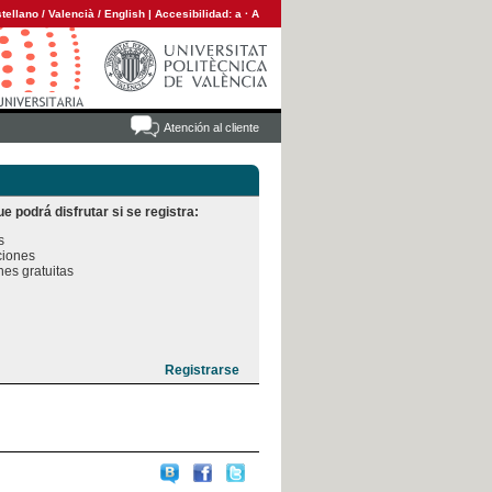
tellano
/
Valencià
/
English
|
Accesibilidad:
a
·
A
Atención al cliente
e podrá disfrutar si se registra:


iones

es gratuitas
