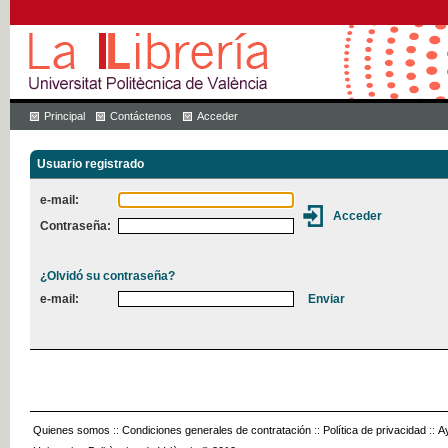
Principal
Contáctenos
Acceder
Usuario registrado
e-mail:
Contraseña:
¿Olvidó su contraseña?
e-mail:
Quienes somos
::
Condiciones generales de contratación
::
Política de privacidad
::
A