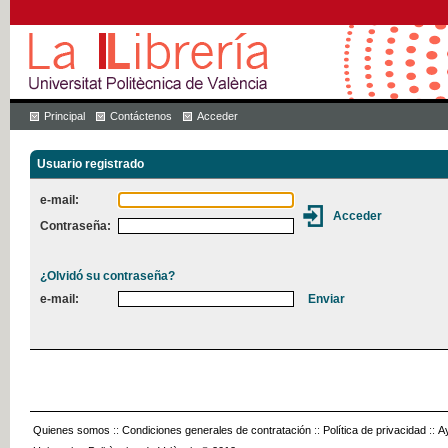
Principal
Contáctenos
Acceder
Usuario registrado
e-mail:
Contraseña:
¿Olvidó su contraseña?
e-mail:
Quienes somos
::
Condiciones generales de contratación
::
Política de privacidad
::
A