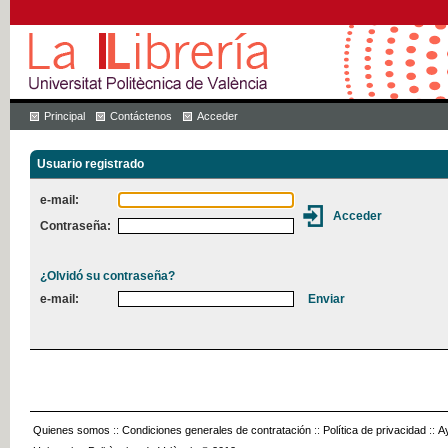
Principal
Contáctenos
Acceder
Usuario registrado
e-mail:
Contraseña:
¿Olvidó su contraseña?
e-mail:
Quienes somos
::
Condiciones generales de contratación
::
Política de privacidad
::
A