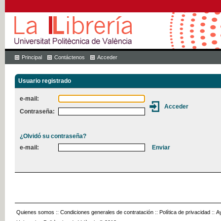
Principal
Contáctenos
Acceder
Usuario registrado
e-mail:
Contraseña:
¿Olvidó su contraseña?
e-mail:
Quienes somos
::
Condiciones generales de contratación
::
Política de privacidad
::
A