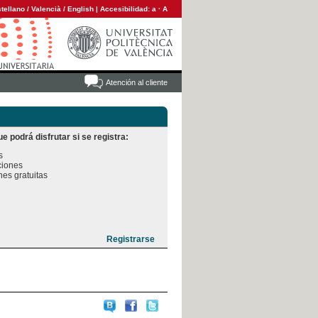
tellano
/
Valencià
/
English
|
Accesibilidad:
a
·
A
Atención al cliente
e podrá disfrutar si se registra:


iones

es gratuitas
