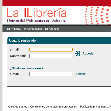
Principal
Contáctenos
Acceder
Usuario registrado
e-mail:
Contraseña:
¿Olvidó su contraseña?
e-mail:
Quienes somos
::
Condiciones generales de contratación
::
Política de privacidad
::
A