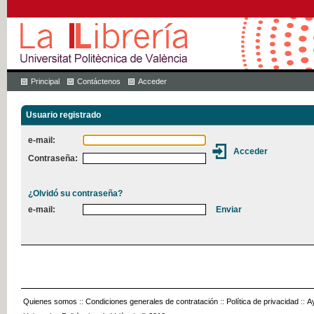
Principal
Contáctenos
Acceder
Usuario registrado
e-mail:
Contraseña:
¿Olvidó su contraseña?
e-mail:
Quienes somos
::
Condiciones generales de contratación
::
Política de privacidad
::
A