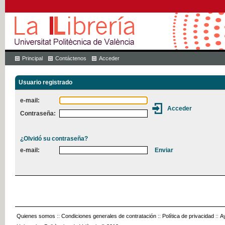
Principal
Contáctenos
Acceder
Usuario registrado
e-mail:
Contraseña:
¿Olvidó su contraseña?
e-mail:
Quienes somos
::
Condiciones generales de contratación
::
Política de privacidad
::
A