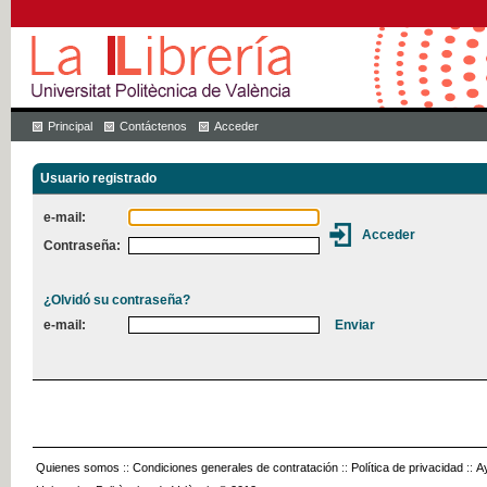
Principal
Contáctenos
Acceder
Usuario registrado
e-mail:
Contraseña:
¿Olvidó su contraseña?
e-mail:
Quienes somos
::
Condiciones generales de contratación
::
Política de privacidad
::
A