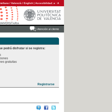
tellano
/
Valencià
/
English
|
Accesibilidad:
a
·
A
Atención al cliente
e podrá disfrutar si se registra:


iones

es gratuitas
