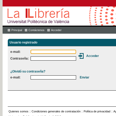
Principal
Contáctenos
Acceder
Usuario registrado
e-mail:
Contraseña:
¿Olvidó su contraseña?
e-mail:
Quienes somos
::
Condiciones generales de contratación
::
Política de privacidad
::
A