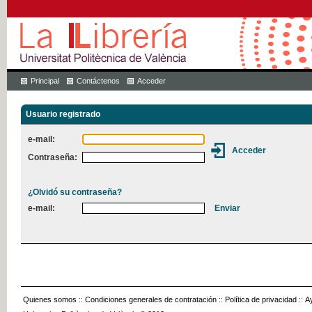
Principal
Contáctenos
Acceder
Usuario registrado
e-mail:
Contraseña:
¿Olvidó su contraseña?
e-mail:
Quienes somos
::
Condiciones generales de contratación
::
Política de privacidad
::
A