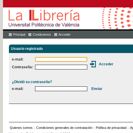
Principal
Contáctenos
Acceder
Usuario registrado
e-mail:
Contraseña:
¿Olvidó su contraseña?
e-mail:
Quienes somos
::
Condiciones generales de contratación
::
Política de privacidad
::
A