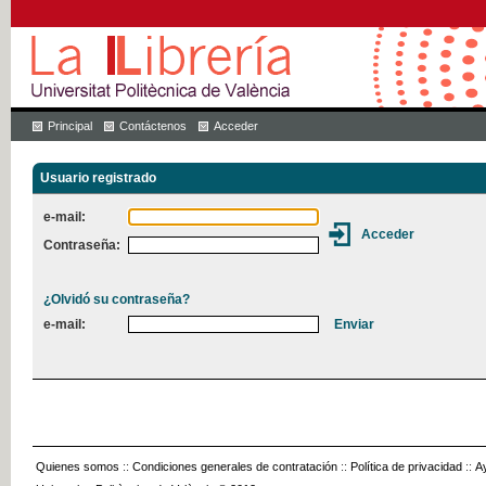
Principal
Contáctenos
Acceder
Usuario registrado
e-mail:
Contraseña:
¿Olvidó su contraseña?
e-mail:
Quienes somos
::
Condiciones generales de contratación
::
Política de privacidad
::
A