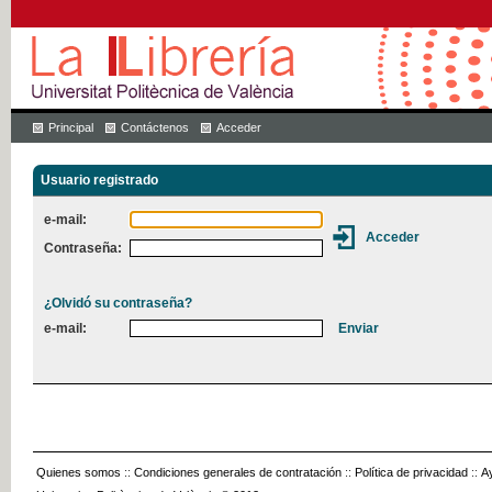
Principal
Contáctenos
Acceder
Usuario registrado
e-mail:
Contraseña:
¿Olvidó su contraseña?
e-mail:
Quienes somos
::
Condiciones generales de contratación
::
Política de privacidad
::
A