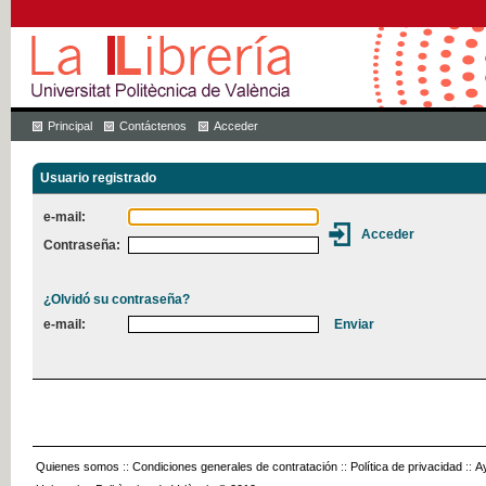
Principal
Contáctenos
Acceder
Usuario registrado
e-mail:
Contraseña:
¿Olvidó su contraseña?
e-mail:
Quienes somos
::
Condiciones generales de contratación
::
Política de privacidad
::
A