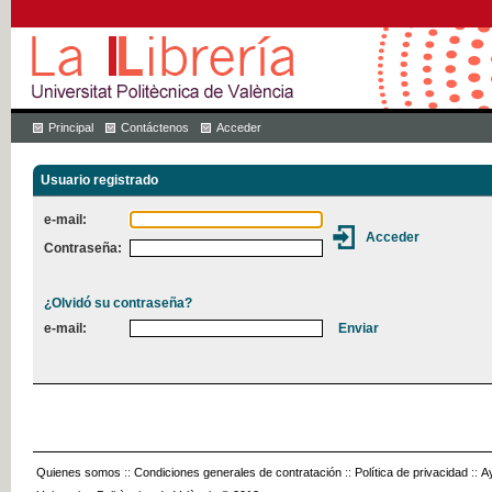
Principal
Contáctenos
Acceder
Usuario registrado
e-mail:
Contraseña:
¿Olvidó su contraseña?
e-mail:
Quienes somos
::
Condiciones generales de contratación
::
Política de privacidad
::
A