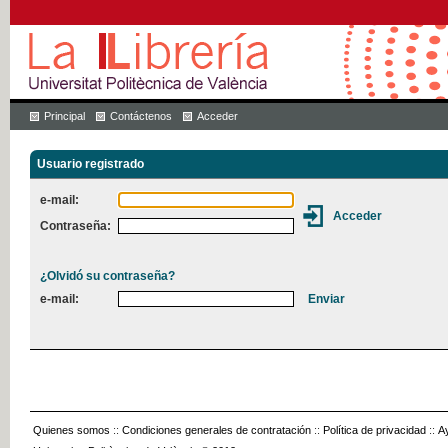
Principal
Contáctenos
Acceder
Usuario registrado
e-mail:
Contraseña:
¿Olvidó su contraseña?
e-mail:
Quienes somos
::
Condiciones generales de contratación
::
Política de privacidad
::
A