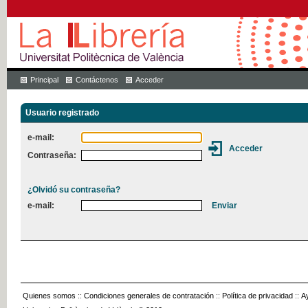
Principal
Contáctenos
Acceder
Usuario registrado
e-mail:
Contraseña:
¿Olvidó su contraseña?
e-mail:
Quienes somos
::
Condiciones generales de contratación
::
Política de privacidad
::
A