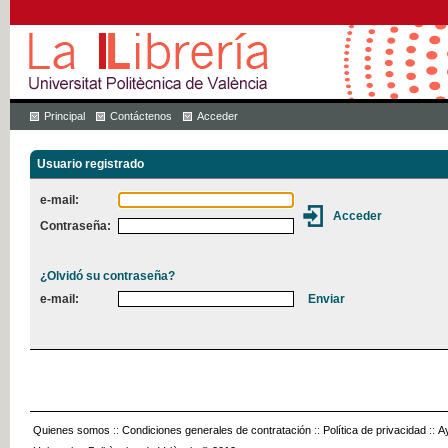
Principal
Contáctenos
Acceder
Usuario registrado
e-mail:
Contraseña:
¿Olvidó su contraseña?
e-mail:
Quienes somos
::
Condiciones generales de contratación
::
Política de privacidad
::
A