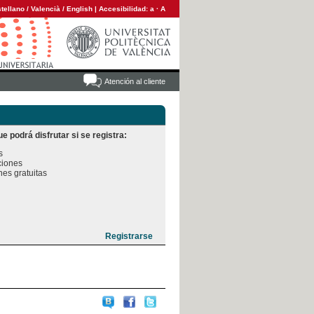
tellano
/
Valencià
/
English
|
Accesibilidad:
a
·
A
Atención al cliente
e podrá disfrutar si se registra:


iones

es gratuitas
