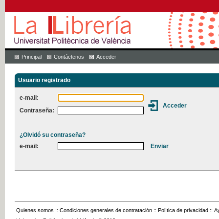
Principal
Contáctenos
Acceder
Usuario registrado
e-mail:
Contraseña:
¿Olvidó su contraseña?
e-mail:
Quienes somos
::
Condiciones generales de contratación
::
Política de privacidad
::
A