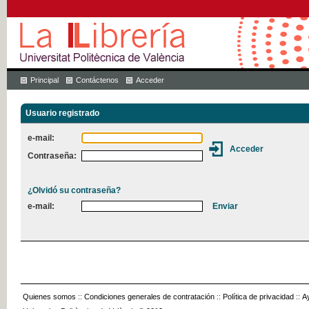
Principal
Contáctenos
Acceder
Usuario registrado
e-mail:
Contraseña:
¿Olvidó su contraseña?
e-mail:
Quienes somos
::
Condiciones generales de contratación
::
Política de privacidad
::
A