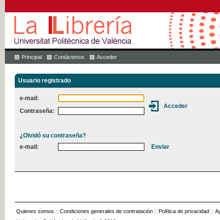
Principal
Contáctenos
Acceder
Usuario registrado
e-mail:
Contraseña:
¿Olvidó su contraseña?
e-mail:
Quienes somos
::
Condiciones generales de contratación
::
Política de privacidad
::
A