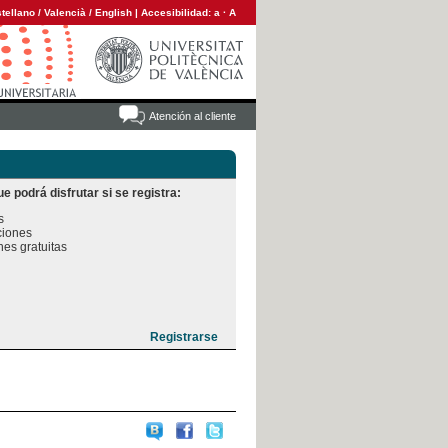
tellano
/
Valencià
/
English
|
Accesibilidad:
a
·
A
Atención al cliente
e podrá disfrutar si se registra:


iones

es gratuitas
