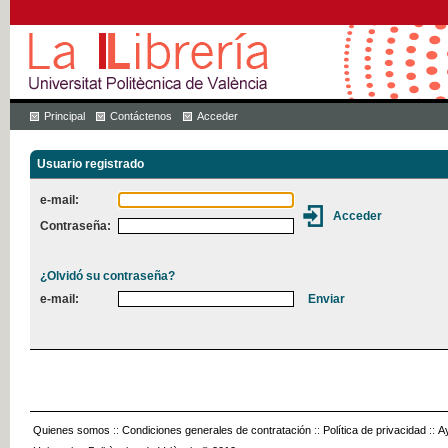
Principal
Contáctenos
Acceder
Usuario registrado
e-mail:
Contraseña:
¿Olvidó su contraseña?
e-mail:
Quienes somos
::
Condiciones generales de contratación
::
Política de privacidad
::
A