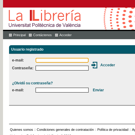
Principal
Contáctenos
Acceder
Usuario registrado
e-mail:
Contraseña:
¿Olvidó su contraseña?
e-mail:
Quienes somos
::
Condiciones generales de contratación
::
Política de privacidad
::
A