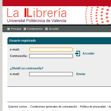
Principal
Contáctenos
Acceder
Usuario registrado
e-mail:
Contraseña:
¿Olvidó su contraseña?
e-mail:
Quienes somos
::
Condiciones generales de contratación
::
Política de privacidad
::
A